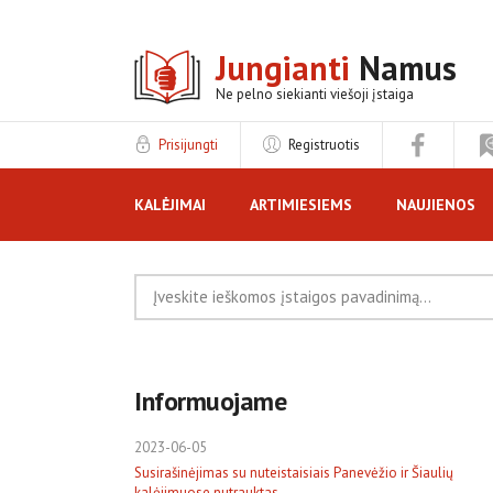
Jungianti
Namus
Ne pelno siekianti viešoji įstaiga
Prisijungti
Registruotis
KALĖJIMAI
ARTIMIESIEMS
NAUJIENOS
REKLAMA
Informuojame
2023-06-05
Susirašinėjimas su nuteistaisiais Panevėžio ir Šiaulių
kalėjimuose nutrauktas