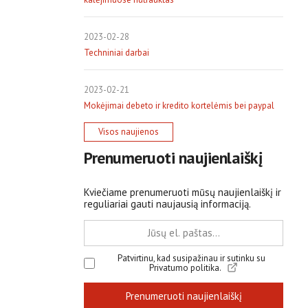
2023-02-28
Techniniai darbai
2023-02-21
Mokėjimai debeto ir kredito kortelėmis bei paypal
Visos naujienos
Prenumeruoti naujienlaiškį
Kviečiame prenumeruoti mūsų naujienlaiškį ir
reguliariai gauti naujausią informaciją.
Patvirtinu, kad susipažinau ir sutinku su
Privatumo politika.
Prenumeruoti naujienlaiškį