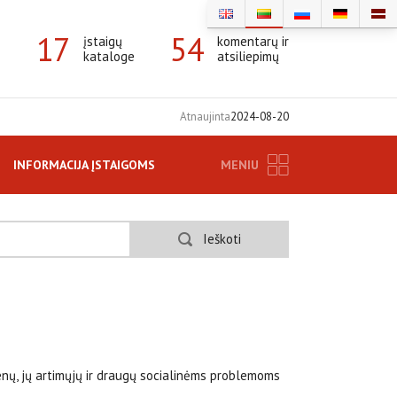
17
54
įstaigų
komentarų ir
kataloge
atsiliepimų
Atnaujinta
2024-08-20
INFORMACIJA ĮSTAIGOMS
MENIU
Ieškoti
menų, jų artimųjų ir draugų socialinėms problemoms