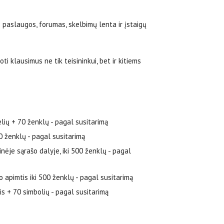
 paslaugos, forumas, skelbimų lenta ir įstaigų
i klausimus ne tik teisininkui, bet ir kitiems
elių + 70 ženklų - pagal susitarimą
70 ženklų - pagal susitarimą
tinėje sąrašo dalyje, iki 500 ženklų - pagal
to apimtis iki 500 ženklų - pagal susitarimą
lis + 70 simbolių - pagal susitarimą