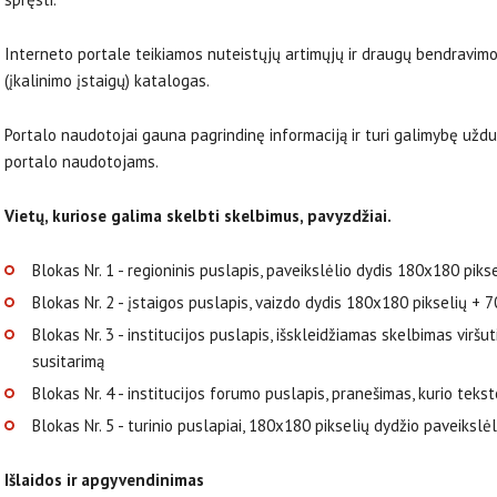
Interneto portale teikiamos nuteistųjų artimųjų ir draugų bendravimo
(įkalinimo įstaigų) katalogas.
Portalo naudotojai gauna pagrindinę informaciją ir turi galimybę užduot
portalo naudotojams.
Vietų, kuriose galima skelbti skelbimus, pavyzdžiai.
Blokas Nr. 1 - regioninis puslapis, paveikslėlio dydis 180x180 piks
Blokas Nr. 2 - įstaigos puslapis, vaizdo dydis 180х180 pikselių + 
Blokas Nr. 3 - institucijos puslapis, išskleidžiamas skelbimas viršu
susitarimą
Blokas Nr. 4 - institucijos forumo puslapis, pranešimas, kurio teks
Blokas Nr. 5 - turinio puslapiai, 180x180 pikselių dydžio paveikslė
Išlaidos ir apgyvendinimas