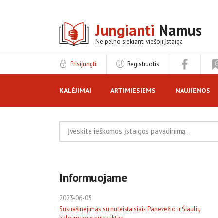
Jungianti
Namus
Ne pelno siekianti viešoji įstaiga
Prisijungti
Registruotis
KALĖJIMAI
ARTIMIESIEMS
NAUJIENOS
REKLAMA
Informuojame
2023-06-05
Susirašinėjimas su nuteistaisiais Panevėžio ir Šiaulių
kalėjimuose nutrauktas