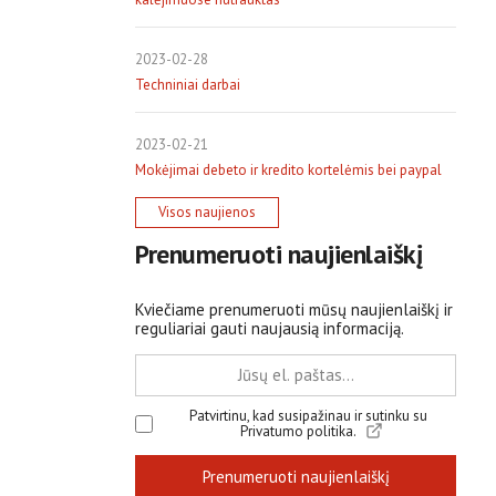
2023-02-28
Techniniai darbai
2023-02-21
Mokėjimai debeto ir kredito kortelėmis bei paypal
Visos naujienos
Prenumeruoti naujienlaiškį
Kviečiame prenumeruoti mūsų naujienlaiškį ir
reguliariai gauti naujausią informaciją.
Patvirtinu, kad susipažinau ir sutinku su
Privatumo politika.
Prenumeruoti naujienlaiškį