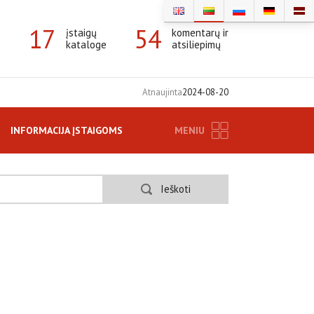
17
54
įstaigų
komentarų ir
kataloge
atsiliepimų
Atnaujinta
2024-08-20
INFORMACIJA ĮSTAIGOMS
MENIU
Ieškoti