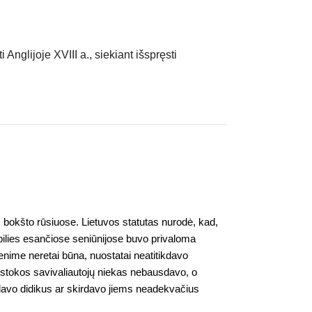
 Anglijoje XVIII a., siekiant išspręsti
es bokšto rūsiuose. Lietuvos statutas nurodė, kad,
 pilies esančiose seniūnijose buvo privaloma
yvenime neretai būna, nuostatai neatitikdavo
ų stokos savivaliautojų niekas nebausdavo, o
ndavo didikus ar skirdavo jiems neadekvačius