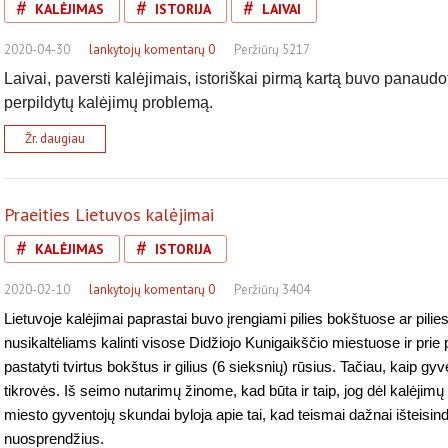
KALĖJIMAS
ISTORIJA
LAIVAI
2020-04-30
lankytojų komentarų 0
Peržiūrų 5217
Laivai, paversti kalėjimais, istoriškai pirmą kartą buvo panaudoti
perpildytų kalėjimų problemą.
Žr. daugiau
Praeities Lietuvos kalėjimai
KALĖJIMAS
ISTORIJA
2020-02-10
lankytojų komentarų 0
Peržiūrų 3404
Lietuvoje kalėjimai paprastai buvo įrengiami pilies bokštuose ar pili
nusikaltėliams kalinti visose Didžiojo Kunigaikščio miestuose ir prie
pastatyti tvirtus bokštus ir gilius (6 sieksnių) rūsius. Tačiau, kaip g
tikrovės. Iš seimo nutarimų žinome, kad būta ir taip, jog dėl kalėjim
miesto gyventojų skundai byloja apie tai, kad teismai dažnai išteisi
nuosprendžius.