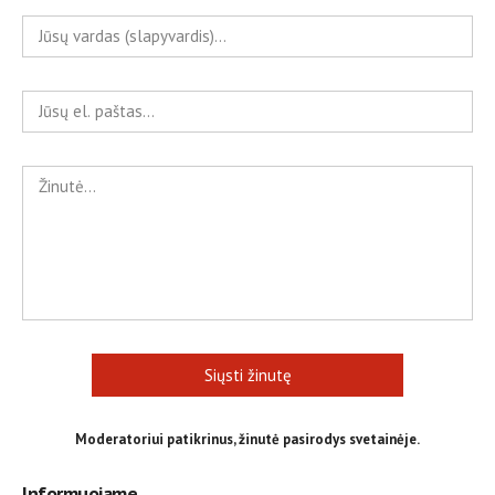
Siųsti žinutę
Moderatoriui patikrinus, žinutė pasirodys svetainėje.
Informuojame