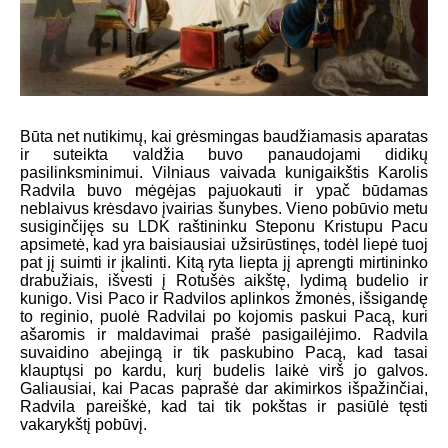
Būta net nutikimų, kai grėsmingas baudžiamasis aparatas
ir suteikta valdžia buvo panaudojami didikų
pasilinksminimui. Vilniaus vaivada kunigaikštis Karolis
Radvila buvo mėgėjas pajuokauti ir ypač būdamas
neblaivus krėsdavo įvairias šunybes. Vieno pobūvio metu
susiginčijęs su LDK raštininku Steponu Kristupu Pacu
apsimetė, kad yra baisiausiai užsirūstinęs, todėl liepė tuoj
pat jį suimti ir įkalinti. Kitą ryta liepta jį aprengti mirtininko
drabužiais, išvesti į Rotušės aikštę, lydimą budelio ir
kunigo. Visi Paco ir Radvilos aplinkos žmonės, išsigandę
to reginio, puolė Radvilai po kojomis paskui Pacą, kuri
ašaromis ir maldavimai prašė pasigailėjimo. Radvila
suvaidino abejingą ir tik paskubino Pacą, kad tasai
klauptųsi po kardu, kurį budelis laikė virš jo galvos.
Galiausiai, kai Pacas paprašė dar akimirkos išpažinčiai,
Radvila pareiškė, kad tai tik pokštas ir pasiūlė tęsti
vakarykštį pobūvį.