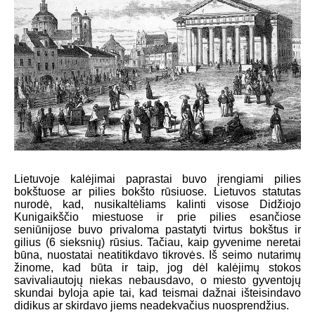
Lietuvoje kalėjimai paprastai buvo įrengiami pilies
bokštuose ar pilies bokšto rūsiuose. Lietuvos statutas
nurodė, kad, nusikaltėliams kalinti visose Didžiojo
Kunigaikščio miestuose ir prie pilies esančiose
seniūnijose buvo privaloma pastatyti tvirtus bokštus ir
gilius (6 sieksnių) rūsius. Tačiau, kaip gyvenime neretai
būna, nuostatai neatitikdavo tikrovės. Iš seimo nutarimų
žinome, kad būta ir taip, jog dėl kalėjimų stokos
savivaliautojų niekas nebausdavo, o miesto gyventojų
skundai byloja apie tai, kad teismai dažnai išteisindavo
didikus ar skirdavo jiems neadekvačius nuosprendžius.