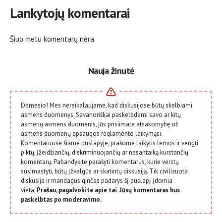
Lankytojų komentarai
Šiuo metu komentarų nėra.
Nauja žinutė
Dėmesio! Mes nereikalaujame, kad diskusijose būtų skelbiami
asmens duomenys. Savanoriškai paskelbdami savo ar kitų
asmenų asmens duomenis, jūs prisiimate atsakomybę už
asmens duomenų apsaugos reglamento laikymąsi.
Komentaruose šiame puslapyje, prašome laikytis temos ir vengti
piktų, įžeidžiančių, diskriminuojančių ar nesantaiką kurstančių
komentarų. Pabandykite parašyti komentarus, kurie verstų
susimastyti, būtų įžvalgūs ar skatintų diskusiją. Tik civilizuota
diskusija ir mandagus ginčas padarys šį puslapį įdomia
vieta.
Prašau, pagalvokite apie tai. Jūsų komentaras bus
paskelbtas po moderavimo.