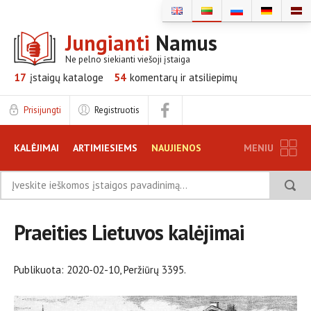
Jungianti
Namus
Ne pelno siekianti viešoji įstaiga
17
įstaigų
kataloge
54
komentarų ir
atsiliepimų
Prisijungti
Registruotis
KALĖJIMAI
ARTIMIESIEMS
NAUJIENOS
MENIU
TINKLARAŠTIS
DUK
DISKUSIJOS
Praeities Lietuvos kalėjimai
ATSILIEPIMAI
INFORMACIJA ĮSTAIGOMS
Publikuota: 2020-02-10, Peržiūrų 3395.
REKLAMA