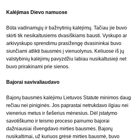
Kalėjimas Dievo namuose
Būta vadinamųjų ir bažnytinių kalėjimų. Tačiau jie buvo
skirti tik nesikaltusiems dvasiškiams bausti. Vyskupo ar
arkivyskupo sprendimu prasižengę dvasininkai buvo
siunčiami atlikti bausmės į vienuolynus. Keliuose iš jų
valstybinių kalėjimų pavyzdžiu labiau nusikaltusieji net
buvo prirakinami prie sienos.
Bajorai savivaliaudavo
Bajorų bausmės kalėjimu Lietuvos Statute minimos daug
rečiau nei piniginės. Jos paprastai netrukdavo ilgiau nei
vienerius metus ir šešerius mėnesius. Dėl įstatymo
savotiškumo ir teismo proceso painumo bajorai
dažniausiai išvengdavo mirties bausmės. Bajorų
nusikaltimai, už kuriuos grėsė mirties bausmė, buvo