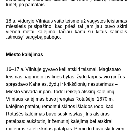
tunelį po pamatais.
18 a. viduryje Vilniaus vaito teisme už vagystes teisiamas
miestietis prisipažino, kad prieš tai jam jau buvo skirti
vieneri metai kalėjimo, tačiau kartu su kitais kaliniais
„atmušę“ sargybą pabėgo.
Miesto kalėjimas
16–17 a. Vilniuje gyvavo keli atskiri teismai. Magistrato
teismas nagrinėjo civilines bylas, žydų tarpusavio ginčus
spręsdavo Kahalas, žydų ir krikščionių nesutarimus –
Miesto vaivada ir pan. Todėl reikėjo atskirų kalėjimų.
Vilniaus kalėjimas buvo įrengtas Rotušėje. 1670 m.
kalėjimo patalpų remontui skirtos išlaidos rodo, kad
Rotušės kalėjimas buvo suskirstytas į tris atskiras
patalpas: aukštutinį ir žemutinį kalėjimą bei atskirai
moterims kalėti skirtas patalpas. Pirmi du buvo skirti vien