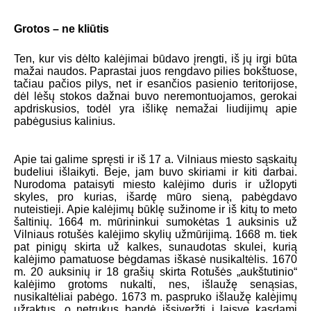
Grotos – ne kliūtis
Ten, kur vis dėlto kalėjimai būdavo įrengti, iš jų irgi būta
mažai naudos. Paprastai juos rengdavo pilies bokštuose,
tačiau pačios pilys, net ir esančios pasienio teritorijose,
dėl lėšų stokos dažnai buvo neremontuojamos, gerokai
apdriskusios, todėl yra išlikę nemažai liudijimų apie
pabėgusius kalinius.
Apie tai galime spręsti ir iš 17 a. Vilniaus miesto sąskaitų
budeliui išlaikyti. Beje, jam buvo skiriami ir kiti darbai.
Nurodoma pataisyti miesto kalėjimo duris ir užlopyti
skyles, pro kurias, išardę mūro sieną, pabėgdavo
nuteistieji. Apie kalėjimų būklę sužinome ir iš kitų to meto
šaltinių. 1664 m. mūrininkui sumokėtas 1 auksinis už
Vilniaus rotušės kalėjimo skylių užmūrijimą. 1668 m. tiek
pat pinigų skirta už kalkes, sunaudotas skulei, kurią
kalėjimo pamatuose bėgdamas iškasė nusikaltėlis. 1670
m. 20 auksinių ir 18 grašių skirta Rotušės „aukštutinio“
kalėjimo grotoms nukalti, nes, išlaužę senąsias,
nusikaltėliai pabėgo. 1673 m. paspruko išlaužę kalėjimų
užraktus, o netrukus bandė išsiveržti į laisvę kasdami