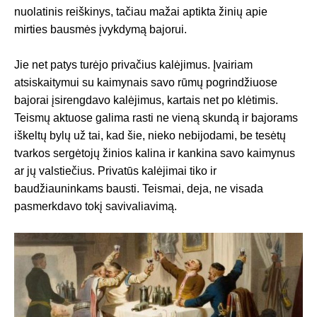
nuolatinis reiškinys, tačiau mažai aptikta žinių apie
mirties bausmės įvykdymą bajorui.
Jie net patys turėjo privačius kalėjimus. Įvairiam
atsiskaitymui su kaimynais savo rūmų pogrindžiuose
bajorai įsirengdavo kalėjimus, kartais net po klėtimis.
Teismų aktuose galima rasti ne vieną skundą ir bajorams
iškeltų bylų už tai, kad šie, nieko nebijodami, be tesėtų
tvarkos sergėtojų žinios kalina ir kankina savo kaimynus
ar jų valstiečius. Privatūs kalėjimai tiko ir
baudžiauninkams bausti. Teismai, deja, ne visada
pasmerkdavo tokį savivaliavimą.