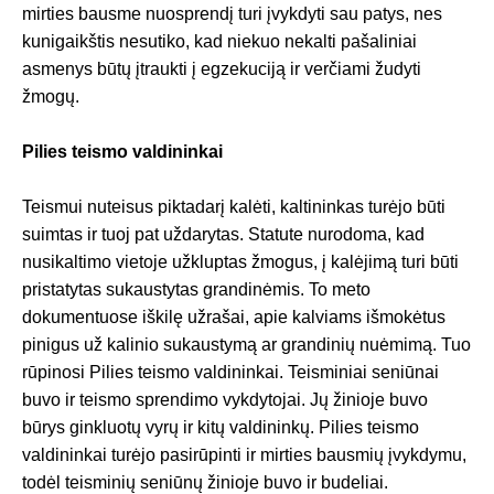
mirties bausme nuosprendį turi įvykdyti sau patys, nes
kunigaikštis nesutiko, kad niekuo nekalti pašaliniai
asmenys būtų įtraukti į egzekuciją ir verčiami žudyti
žmogų.
Pilies teismo valdininkai
Teismui nuteisus piktadarį kalėti, kaltininkas turėjo būti
suimtas ir tuoj pat uždarytas. Statute nurodoma, kad
nusikaltimo vietoje užkluptas žmogus, į kalėjimą turi būti
pristatytas sukaustytas grandinėmis. To meto
dokumentuose iškilę užrašai, apie kalviams išmokėtus
pinigus už kalinio sukaustymą ar grandinių nuėmimą. Tuo
rūpinosi Pilies teismo valdininkai. Teisminiai seniūnai
buvo ir teismo sprendimo vykdytojai. Jų žinioje buvo
būrys ginkluotų vyrų ir kitų valdininkų. Pilies teismo
valdininkai turėjo pasirūpinti ir mirties bausmių įvykdymu,
todėl teisminių seniūnų žinioje buvo ir budeliai.