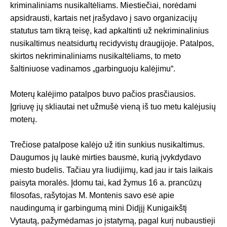
kriminaliniams nusikaltėliams. Miestiečiai, norėdami
apsidrausti, kartais net įrašydavo į savo organizacijų
statutus tam tikrą teisę, kad apkaltinti už nekriminalinius
nusikaltimus neatsidurtų recidyvistų draugijoje. Patalpos,
skirtos nekriminaliniams nusikaltėliams, to meto
šaltiniuose vadinamos „garbinguoju kalėjimu“.
Moterų kalėjimo patalpos buvo pačios prasčiausios.
Įgriuvę jų skliautai net užmušė vieną iš tuo metu kalėjusių
moterų.
Trečiose patalpose kalėjo už itin sunkius nusikaltimus.
Daugumos jų laukė mirties bausmė, kurią įvykdydavo
miesto budelis. Tačiau yra liudijimų, kad jau ir tais laikais
paisyta moralės. Įdomu tai, kad žymus 16 a. prancūzų
filosofas, rašytojas M. Montenis savo esė apie
naudingumą ir garbingumą mini Didįjį Kunigaikštį
Vytautą, pažymėdamas jo įstatymą, pagal kurį nubaustieji