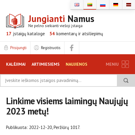
Jungianti
Namus
Ne pelno siekianti viešoji įstaiga
17
įstaigų
kataloge
54
komentarų ir
atsiliepimų
Prisijungti
Registruotis
KALĖJIMAI
ARTIMIESIEMS
NAUJIENOS
MENIU
TINKLARAŠTIS
DUK
DISKUSIJOS
Linkime visiems laimingų Naujųjų
ATSILIEPIMAI
INFORMACIJA ĮSTAIGOMS
2023 metų!
REKLAMA
Publikuota: 2022-12-20, Peržiūrų 1017.