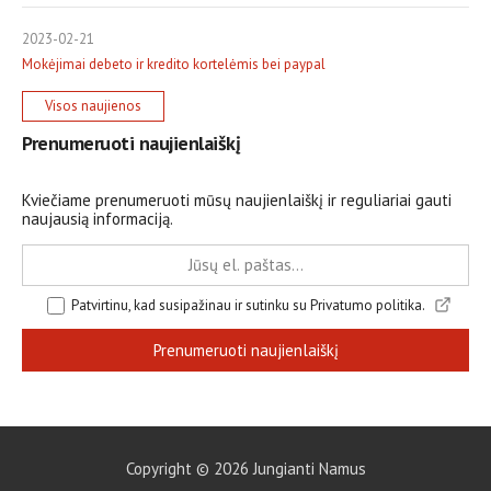
2023-02-21
Mokėjimai debeto ir kredito kortelėmis bei paypal
Visos naujienos
Prenumeruoti naujienlaiškį
Kviečiame prenumeruoti mūsų naujienlaiškį ir reguliariai gauti
naujausią informaciją.
Patvirtinu, kad susipažinau ir sutinku su Privatumo politika.
Prenumeruoti naujienlaiškį
Copyright ©
2026
Jungianti Namus