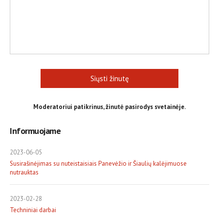
Siųsti žinutę
Moderatoriui patikrinus, žinutė pasirodys svetainėje.
Informuojame
2023-06-05
Susirašinėjimas su nuteistaisiais Panevėžio ir Šiaulių kalėjimuose
nutrauktas
2023-02-28
Techniniai darbai