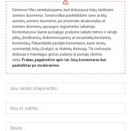
Dėmesio! Mes nereikalaujame, kad diskusijose būtų skelbiami
asmens duomenys. Savanoriškai paskelbdami savo ar kitų
asmenų asmens duomenis, jūs prisiimate atsakomybę už
asmens duomenų apsaugos reglamento laikymąsi.
Komentaruose šiame puslapyje, prašome laikytis temos ir vengti
piktų, įžeidžiančių, diskriminuojančių ar nesantaiką kurstančių
komentarų. Pabandykite parašyti komentarus, kurie verstų
susimastyti, būtų įžvalgūs ar skatintų diskusiją. Tik civilizuota
diskusija ir mandagus ginčas padarys šį puslapį įdomia
vieta.
Prašau, pagalvokite apie tai. Jūsų komentaras bus
paskelbtas po moderavimo.