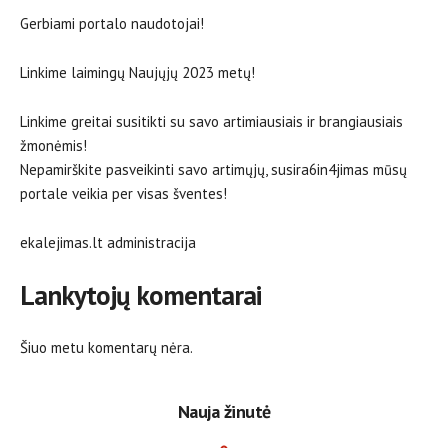
Gerbiami portalo naudotojai!
Linkime laimingų Naujųjų 2023 metų!
Linkime greitai susitikti su savo artimiausiais ir brangiausiais
žmonėmis!
Nepamirškite pasveikinti savo artimųjų, susira6in4jimas mūsų
portale veikia per visas šventes!
ekalejimas.lt administracija
Lankytojų komentarai
Šiuo metu komentarų nėra.
Nauja žinutė