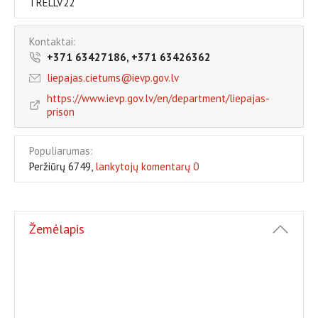
TRELLV22
Kontaktai:
+371 63427186, +371 63426362
liepajas.cietums@ievp.gov.lv
https://www.ievp.gov.lv/en/department/liepajas-
prison
Populiarumas:
Peržiūrų 6749,
lankytojų komentarų 0
Žemėlapis