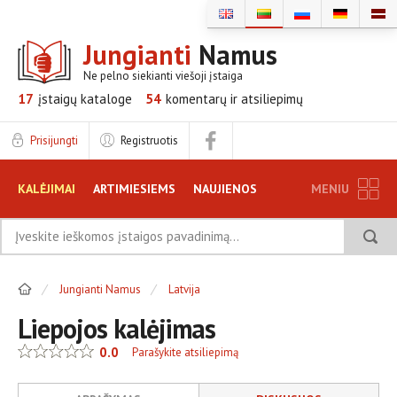
Jungianti
Namus
Ne pelno siekianti viešoji įstaiga
17
įstaigų
kataloge
54
komentarų ir
atsiliepimų
Prisijungti
Registruotis
KALĖJIMAI
ARTIMIESIEMS
NAUJIENOS
MENIU
TINKLARAŠTIS
DUK
DISKUSIJOS
Jungianti Namus
Latvija
ATSILIEPIMAI
INFORMACIJA ĮSTAIGOMS
Liepojos kalėjimas
0.0
Parašykite atsiliepimą
REKLAMA