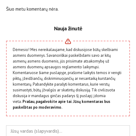
Šiuo metu komentarų nėra.
Nauja žinutė
Dėmesio! Mes nereikalaujame, kad diskusijose būtų skelbiami
asmens duomenys. Savanoriškai paskelbdami savo ar kitų
asmenų asmens duomenis, jūs prisiimate atsakomybę už
asmens duomenų apsaugos reglamento laikymąsi.
Komentaruose šiame puslapyje, prašome laikytis temos ir vengti
piktų, įžeidžiančių, diskriminuojančių ar nesantaiką kurstančių
komentarų. Pabandykite parašyti komentarus, kurie verstų
susimastyti, būtų įžvalgūs ar skatintų diskusiją. Tik civilizuota
diskusija ir mandagus ginčas padarys šį puslapį įdomia
vieta.
Prašau, pagalvokite apie tai. Jūsų komentaras bus
paskelbtas po moderavimo.