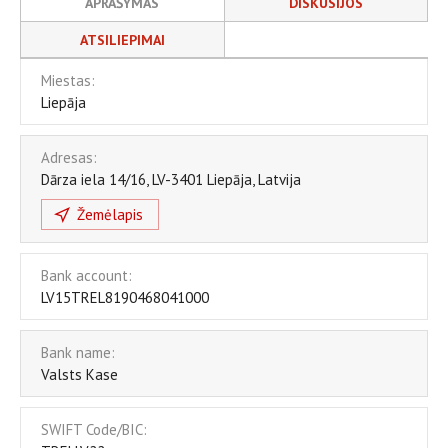
APRAŠYMAS
DISKUSIJOS
ATSILIEPIMAI
Miestas:
Liepāja
Adresas:
Dārza iela 14/16
,
LV-3401
Liepāja
,
Latvija
Žemėlapis
Bank account:
LV15TREL8190468041000
Bank name:
Valsts Kase
SWIFT Code/BIC: