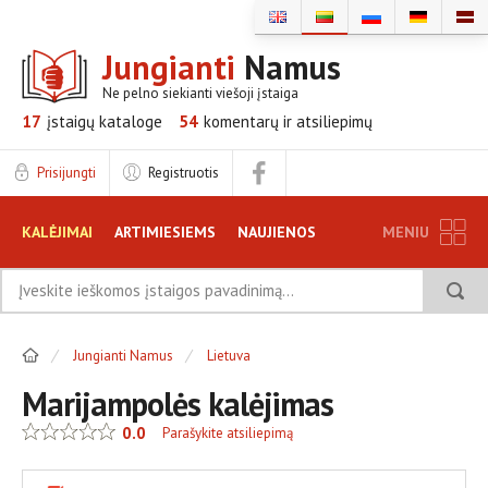
Jungianti
Namus
Ne pelno siekianti viešoji įstaiga
17
įstaigų
kataloge
54
komentarų ir
atsiliepimų
Prisijungti
Registruotis
KALĖJIMAI
ARTIMIESIEMS
NAUJIENOS
MENIU
TINKLARAŠTIS
DUK
DISKUSIJOS
Jungianti Namus
Lietuva
ATSILIEPIMAI
INFORMACIJA ĮSTAIGOMS
Marijampolės kalėjimas
0.0
Parašykite atsiliepimą
REKLAMA