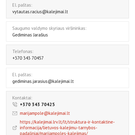
El. paštas:
vytautas.racius@kalejimai.lt
Saugumo valdymo skyriaus viršininkas:
Gediminas Jarašius
Telefonas:
+370 343 70457
El. paštas:
gediminas.jarasius@kalejimai.lt
Kontaktai:
+370 343 70425
marijampole@kalejimai.lt
https://kalejimai.lrv.lt/lt/struktura-ir-kontaktine-
informacija/lietuvos-kalejimu-tarnybos-
padaliniai/marijampoles-kalejimas/