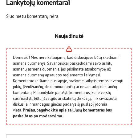
Lankytojų komentarai
Šiuo metu komentarų nėra.
Nauja žinutė
Dėmesio! Mes nereikalaujame, kad diskusijose būtų skelbiami
asmens duomenys. Savanoriškai paskelbdami savo ar kitų
asmenų asmens duomenis, jūs prisiimate atsakomybę už
asmens duomenų apsaugos reglamento laikymąsi.
Komentaruose šiame puslapyje, prašome laikytis temos ir vengti
piktų, įžeidžiančių, diskriminuojančių ar nesantaiką kurstančių
komentarų. Pabandykite parašyti komentarus, kurie verstų
susimastyti, būtų įžvalgūs ar skatintų diskusiją. Tik civilizuota
diskusija ir mandagus ginčas padarys šį puslapį įdomia
vieta.
Prašau, pagalvokite apie tai. Jūsų komentaras bus
paskelbtas po moderavimo.